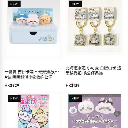
NEW
NEW
北海道限定 小可愛 白臉山雀 造
一番賞 吉伊卡哇 ～暖暖溫泉～
型鑰匙扣 毛公仔吊飾
A賞 暖暖錢湯小物收納公仔
HK$
929
HK$
139
NEW
NEW