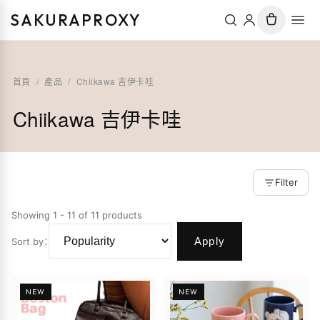
SAKURAPROXY
首頁
/
產品
/
Chiikawa 吉伊卡哇
Chiikawa 吉伊卡哇
Filter
Showing 1 - 11 of 11 products
Apply
Sort by
：
NEW
NEW