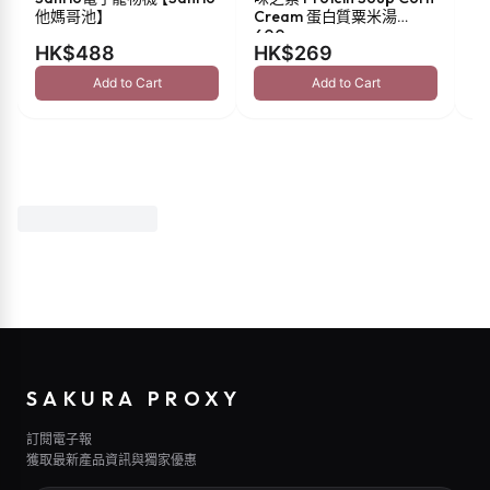
他媽哥池】
Cream 蛋白質粟米湯
油 
600g
HK$488
HK$269
H
Add to Cart
Add to Cart
SAKURA PROXY
訂閱電子報
獲取最新產品資訊與獨家優惠