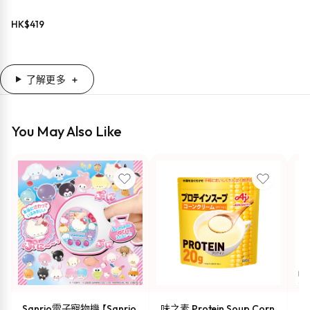
HK$
419
了解更多
You May Also Like
Sanrio電子寵物機 【Sanrio
味之素 Protein Soup Corn
s