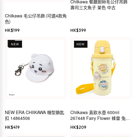
Chiikawa 餐廳廚師毛公仔吊飾
壽司三文魚子 茶色 中古
Chiikawa 毛公仔吊飾（可選4款角
色）
HK$
199
HK$
399
NEW
NEW
NEW ERA CHIIKAWA 帽型鎖匙
Chiikawa 直飲水壺 600ml
扣 14864506
267448 Fairy Flower 蜂雷 兔
CHIIKAWA 小小可愛的東西 長野
HK$
419
HK$
209