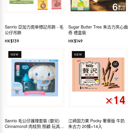
Sanrio 亞加力雨傘標記吊飾 - 毛
Sugar Butter Tree 朱古力夾心曲
公仔吊飾
奇 禮盒裝
HK$
139
HK$
149
NEW
NEW
Sanrio 毛公仔護理套裝 (嬰兒)
江崎固力果 Pocky 奢華版 牛奶
Cinnamoroll 肉桂狗 照顧 玩具
朱古力 20條×14入
禮物 199249