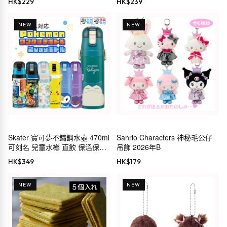
HK$
229
HK$
239
NEW
NEW
Skater 寶可夢不鏽鋼水壺 470ml
Sanrio Characters 神秘毛公仔
可刻名 兒童水樽 直飲 保溫保冷
吊飾 2026年B
2way
HK$
349
HK$
179
NEW
NEW