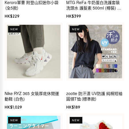
Keroro軍曹 附登山扣迷你小袋
MTG ReFa 牛奶蛋白洗護套裝
（全5款）
洗頭水 護髮素 500ml (樽裝) 粉
紅
HK$
229
HK$
399
NEW
NEW
Nike RYZ 365 女裝厚底休閒運
zootie 防汗漬 UV防護 純棉短袖
動鞋 (白色)
圓領T恤（標準款）
HK$
1,029
HK$
189
NEW
NEW