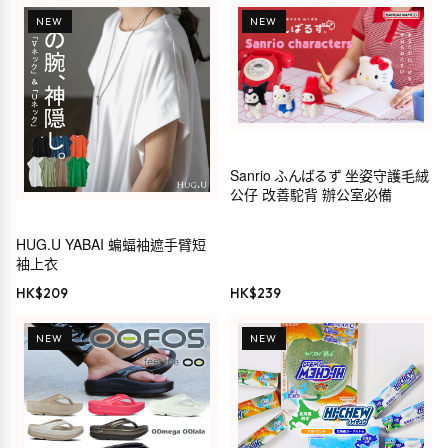
NEW
NEW
Sanrio ふんばるず 坐姿守護毛絨
公仔 改善駝背 辦公室必備
HUG.U YABAI 蝙蝠袖遮手臂短
袖上衣
HK$
209
HK$
239
NEW
NEW