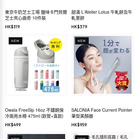
東京牛奶芝士工場 鹽味卡門貝爾
甜滿 L'Atelier Lotus 牛軋餅及牛
芝士夾心曲奇 10件裝
軋蔥餅
HK$
319
HK$
379
NEW
NEW
Owala FreeSip 16oz 不鏽鋼保
SALONIA Face Current Pointer
冷兩用水樽 475ml（飲管+直飲）
筆型美顏器
HK$
499
HK$
959
NEW
NEW