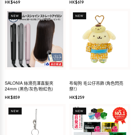
HK$
469
HK$
619
NEW
NEW
SALONIA 絲滑亮澤直髮夾
布甸狗 毛公仔吊飾（角色閃亮
24mm (黑色/灰色/粉紅色)
祭！）
HK$
859
HK$
259
NEW
NEW