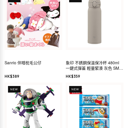
Sanrio 伴睡枕毛公仔
象印 不銹鋼保溫保冷杯 480ml
一鍵式彈蓋 輕量緊湊 灰色 SM-
WS48-HM
HK$
389
HK$
359
NEW
NEW