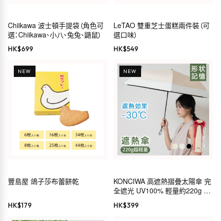
Chiikawa 波士頓手提袋（角色可
LeTAO 雙重芝士蛋糕兩件裝（可
選：Chiikawa、小八、兔兔、鼯鼠）
選口味）
HK$
699
HK$
549
NEW
NEW
豐島屋 鴿子莎布蕾餅乾
KONCIWA 高遮熱摺疊太陽傘 完
全遮光 UV100% 輕量約220g 形
狀記憶 5秒收納 自動開關 晴雨兩
HK$
179
HK$
399
用