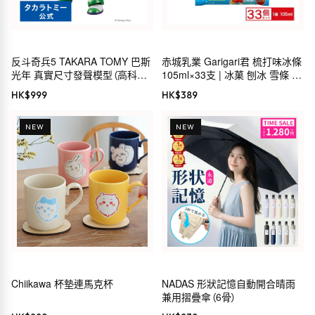
反斗奇兵5 TAKARA TOMY 巴斯
赤城乳業 Garigari君 梳打味冰條
光年 真實尺寸發聲模型（高科技
105ml×33支 | 冰菓 刨冰 雪條 梳
版）
打味 夏日 祭典 活動 批量購買 原
HK$
999
HK$
389
箱
NEW
NEW
Chiikawa 杯墊連馬克杯
NADAS 形狀記憶自動開合晴雨
兼用摺疊傘（6骨）