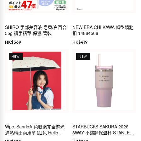
SHIRO 手部美容液 皂香/白百合
NEW ERA CHIIKAWA 帽型鎖匙
55g 護手精華 保濕 管裝
扣 14864506
HK$
369
HK$
419
NEW
NEW
Wpc. Sanrio角色聯乘完全遮光
STARBUCKS SAKURA 2026
遮熱晴雨兩用傘（紅色 Hello
3WAY 不鏽鋼保溫杯 STANLEY
Kitty）
閃亮粉紅漸層 414ml