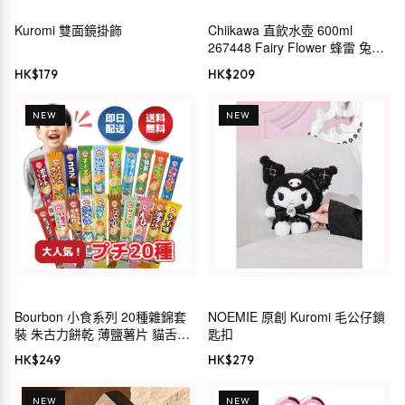
Kuromi 雙面鏡掛飾
Chiikawa 直飲水壺 600ml
267448 Fairy Flower 蜂雷 兔
CHIIKAWA 小小可愛的東西 長野
HK$
179
HK$
209
NEW
NEW
Bourbon 小食系列 20種雜錦套
NOEMIE 原創 Kuromi 毛公仔鎖
裝 朱古力餅乾 薄鹽薯片 貓舌餅
匙扣
可可 芝士 雲尼拿餅乾 蔬菜脆片
HK$
249
HK$
279
酸忌廉洋蔥 零食 雜錦 禮物 派對
限定商品
NEW
NEW