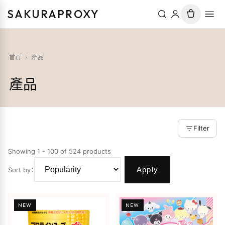
SAKURAPROXY
首頁
/
產品
產品
Filter
Showing 1 - 100 of 524 products
Apply
Sort by
：
NEW
NEW