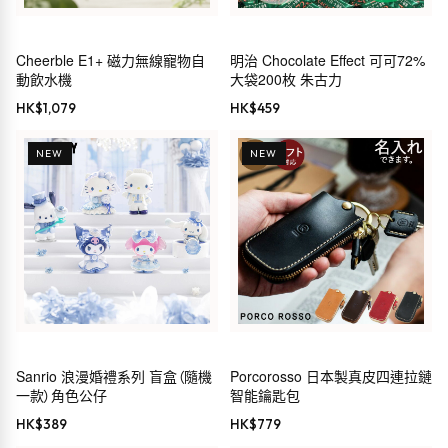
Cheerble E1+ 磁力無線寵物自
明治 Chocolate Effect 可可72%
動飲水機
大袋200枚 朱古力
HK$
1,079
HK$
459
NEW
NEW
Sanrio 浪漫婚禮系列 盲盒（隨機
Porcorosso 日本製真皮四連拉鏈
一款）角色公仔
智能鑰匙包
HK$
389
HK$
779