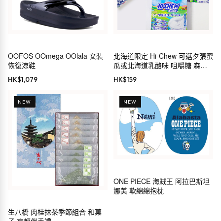
OOFOS OOmega OOlala 女裝
北海道限定 Hi-Chew 可選夕張蜜
恢復涼鞋
瓜或北海道乳酪味 咀嚼糖 森永
製菓
HK$
1,079
HK$
159
NEW
NEW
ONE PIECE 海賊王 阿拉巴斯坦
娜美 軟綿綿抱枕
生八橋 肉桂抹茶季節組合 和菓
子 京都伴手禮