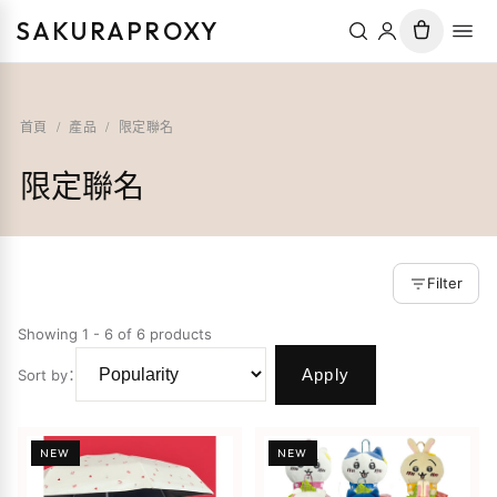
SAKURAPROXY
首頁
/
產品
/
限定聯名
限定聯名
Filter
Showing 1 - 6 of 6 products
Apply
Sort by
：
NEW
NEW