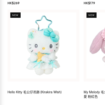
HK$
269
HK$
179
NEW
NEW
Hello Kitty 毛公仔吊飾（Kirakira Wish）
My Melody 
愛 粉紅色