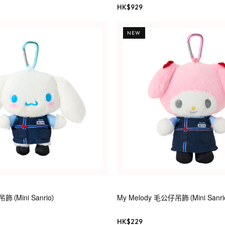
HK$
929
NEW
Mini Sanrio）
My Melody 毛公仔吊飾（Mini Sanri
HK$
229