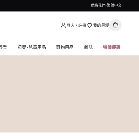
聯絡我們
繁體中文
登入 / 註冊
我的最愛
娛樂
母嬰・兒童用品
寵物用品
雜誌
特價優惠