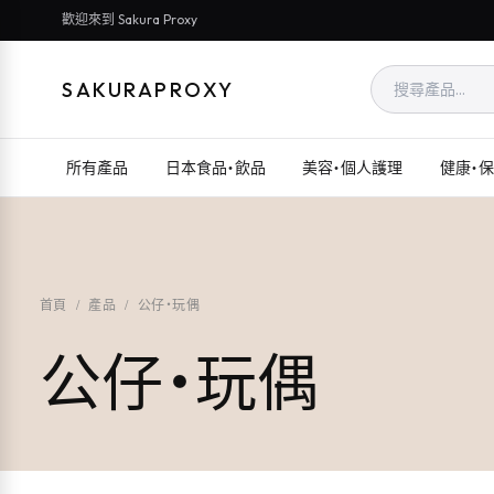
歡迎來到 Sakura Proxy
SAKURAPROXY
所有產品
日本食品・飲品
美容・個人護理
健康・
首頁
/
產品
/
公仔・玩偶
公仔・玩偶