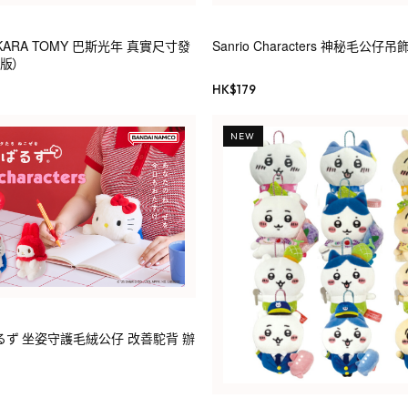
KARA TOMY 巴斯光年 真實尺寸發
Sanrio Characters 神秘毛公仔吊
版）
HK$
179
NEW
んばるず 坐姿守護毛絨公仔 改善駝背 辦