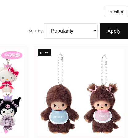
Filter
Apply
Sort by
：
NEW