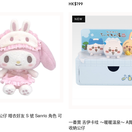
HK$
199
NEW
毛公仔 睡衣好友 S 號 Sanrio 角色 可
一番賞 吉伊卡哇 ～暖暖溫泉～ A
收納公仔