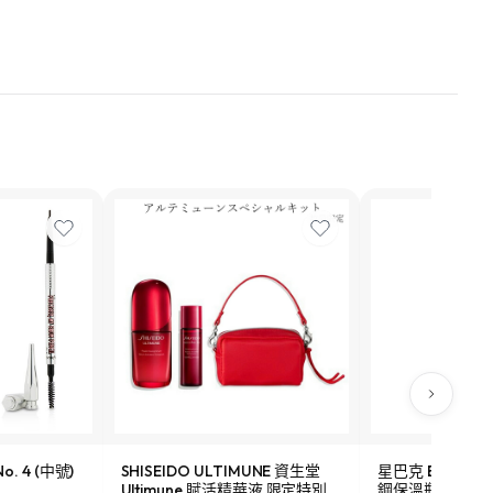
o. 4 (中號)
SHISEIDO ULTIMUNE 資生堂
星巴克 Been Ther
Ultimune 賦活精華液 限定特別
鋼保溫瓶 473ml