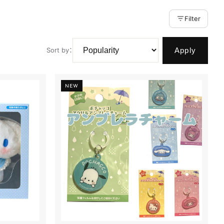
Filter
Apply
Sort by
：
NEW