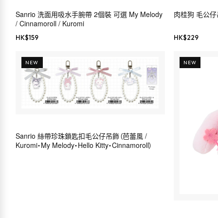
Sanrio 洗面用吸水手腕帶 2個裝 可選 My Melody
肉桂狗 毛公仔吊飾（
/ Cinnamoroll / Kuromi
HK$
159
HK$
229
NEW
NEW
Sanrio 絲帶珍珠鎖匙扣毛公仔吊飾（芭蕾風 /
Kuromi・My Melody・Hello Kitty・Cinnamoroll）