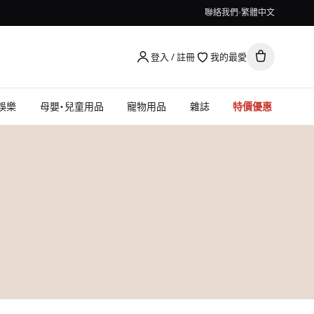
聯絡我們
繁體中文
登入 / 註冊
我的最愛
娛樂
母嬰・兒童用品
寵物用品
雜誌
特價優惠