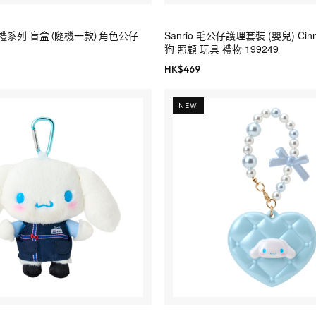
漫婚禮系列 盲盒（隨機一款）角色公仔
Sanrio 毛公仔護理套裝 (嬰兒) Cinn
狗 照顧 玩具 禮物 199249
HK$
469
NEW