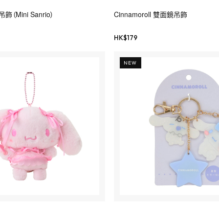
Mini Sanrio）
Cinnamoroll 雙面鏡吊飾
HK$
179
NEW