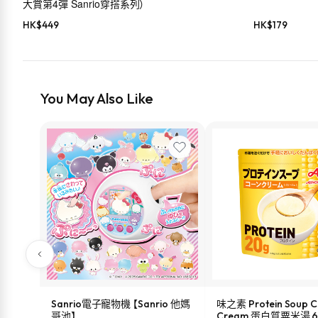
大賞第4彈 Sanrio穿搭系列）
HK$
449
HK$
179
You May Also Like
Sanrio電子寵物機 【Sanrio 他媽
味之素 Protein Soup C
哥池】
Cream 蛋白質粟米湯 6