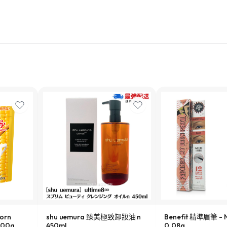
orn
shu uemura 臻美極致卸妝油 n
Benefit 精準眉筆 - N
00g
450ml
0.08g