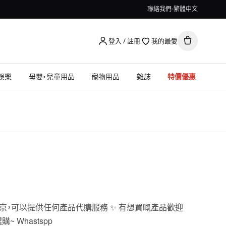
聯絡我們
繁體中文
登入 / 註冊
我的最愛
娛樂
母嬰・兒童用品
寵物用品
雜誌
特價優惠
京，可以提供任何產品代購服務 ✨ 有想買嘅產品歡迎
~ Whastspp