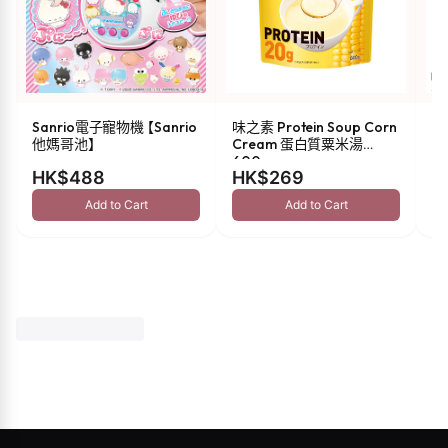
Sanrio電子寵物機 【Sanrio
味之素 Protein Soup Corn
s
他媽哥池】
Cream 蛋白質粟米湯
油 
600g
HK$488
HK$269
H
Add to Cart
Add to Cart