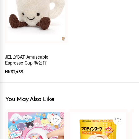
JELLYCAT Amuseable
Espresso Cup 毛公仔
HK$
1,489
You May Also Like