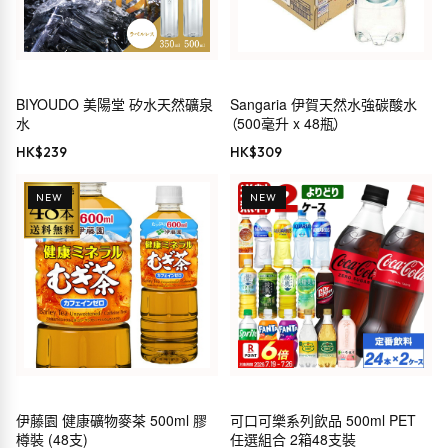
BIYOUDO 美陽堂 矽水天然礦泉
Sangaria 伊賀天然水強碳酸水
水
（500毫升 x 48瓶）
HK$
239
HK$
309
NEW
NEW
伊藤園 健康礦物麥茶 500ml 膠
可口可樂系列飲品 500ml PET
樽裝 (48支)
任選組合 2箱48支裝