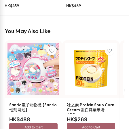
HK$
459
HK$
469
You May Also Like
Sanrio電子寵物機 【Sanrio
味之素 Protein Soup Corn
s
他媽哥池】
Cream 蛋白質粟米湯
油 
600g
HK$488
HK$269
H
Add to Cart
Add to Cart