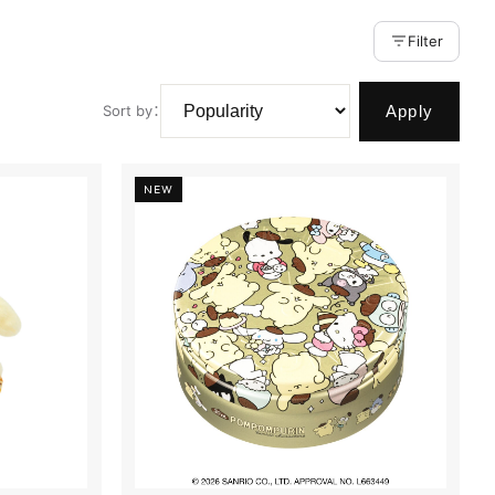
Filter
Apply
Sort by
：
NEW