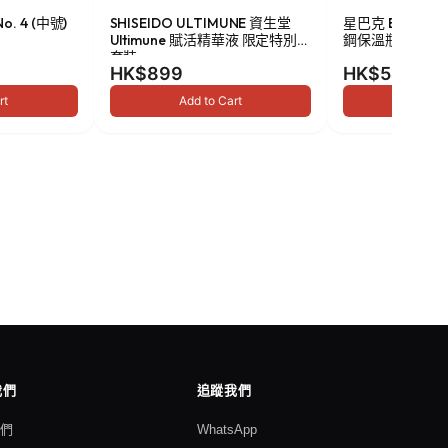
o. 4 (中號)
SHISEIDO ULTIMUNE 資生堂
星巴克 Been Ther
Ultimune 賦活精華液 限定特別
鋼保溫瓶 473ml
套裝
HK$899
HK$549
rt
Add to Cart
Add to
我們
追蹤我們
我們
WhatsApp