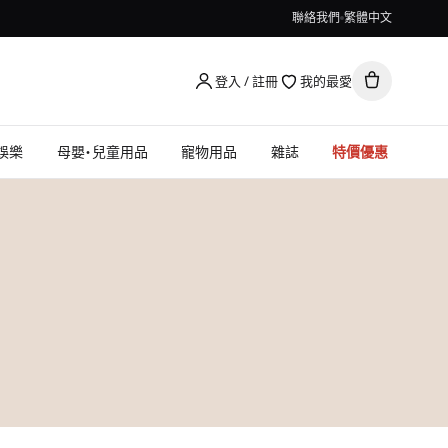
聯絡我們
繁體中文
登入 / 註冊
我的最愛
娛樂
母嬰・兒童用品
寵物用品
雜誌
特價優惠