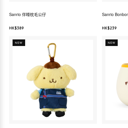
Sanrio 伴睡枕毛公仔
Sanrio Bonbo
HK$
389
HK$
239
NEW
NEW