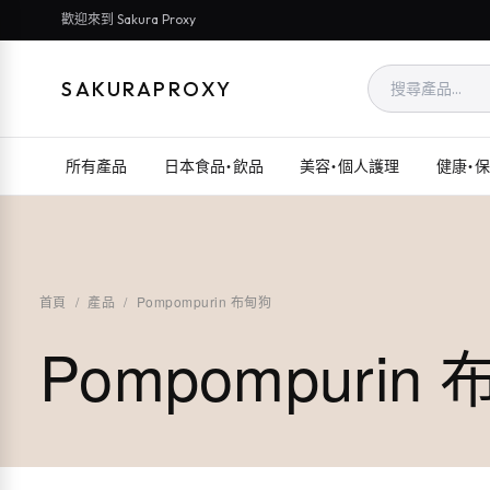
歡迎來到 Sakura Proxy
SAKURAPROXY
所有產品
日本食品・飲品
美容・個人護理
健康・
首頁
/
產品
/
Pompompurin 布甸狗
Pompompurin