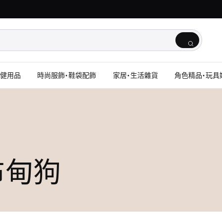
保健用品
時尚服飾・鞋袋配飾
家居・生活雜貨
角色精品・玩具
 布甸狗