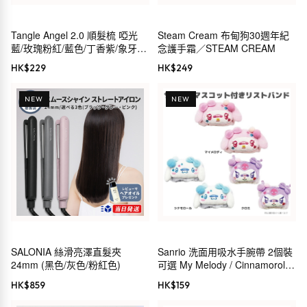
Tangle Angel 2.0 順髮梳 啞光
Steam Cream 布甸狗30週年紀
藍/玫瑰粉紅/藍色/丁香紫/象牙白/
念護手霜／STEAM CREAM
啞光黑/啞光白/啞光粉紅
HK$
229
HK$
249
NEW
NEW
SALONIA 絲滑亮澤直髮夾
Sanrio 洗面用吸水手腕帶 2個裝
24mm (黑色/灰色/粉紅色)
可選 My Melody / Cinnamoroll /
Kuromi
HK$
859
HK$
159