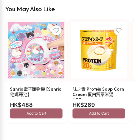
You May Also Like
Sanrio電子寵物機 【Sanrio
味之素 Protein Soup Corn
s
他媽哥池】
Cream 蛋白質粟米湯
油 
600g
HK$488
HK$269
H
Add to Cart
Add to Cart