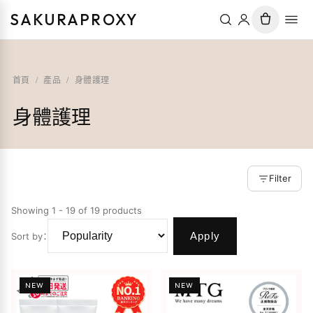
SAKURAPROXY
首頁
/
產品
/
身體護理
身體護理
Filter
Showing 1 - 19 of 19 products
Apply
Sort by
：
NEW
NEW