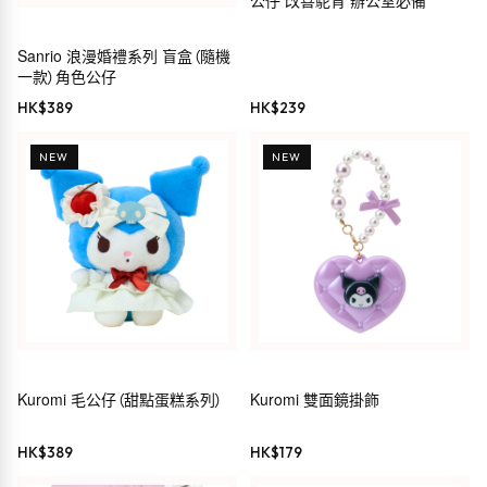
公仔 改善駝背 辦公室必備
Sanrio 浪漫婚禮系列 盲盒（隨機
一款）角色公仔
HK$
389
HK$
239
NEW
NEW
Kuromi 毛公仔（甜點蛋糕系列）
Kuromi 雙面鏡掛飾
HK$
389
HK$
179