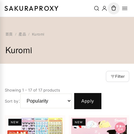
SAKURAPROXY
首頁
/
產品
/
Kuromi
Kuromi
Filter
Showing 1 - 17 of 17 products
Apply
Sort by
：
NEW
NEW