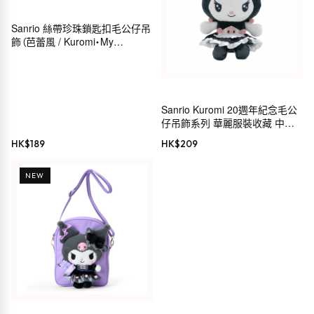
Sanrio 絲帶珍珠鎖匙扣毛公仔吊
飾（芭蕾風 / Kuromi・My
Melody・Hello Kitty・
Cinnamoroll）
Sanrio Kuromi 20週年紀念毛公
仔吊飾系列 華麗服裝收藏 中島
公司 毛公仔鏈 MC
HK$
189
HK$
209
NEW