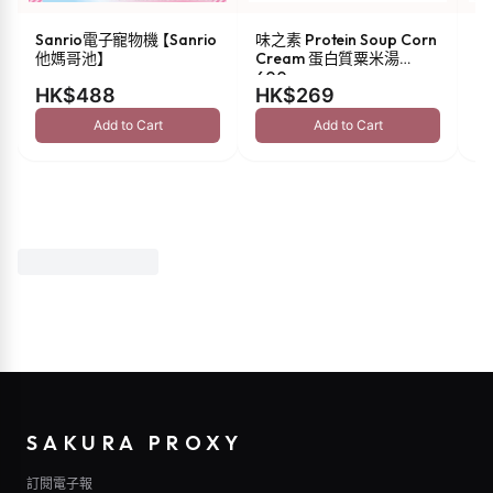
Sanrio電子寵物機 【Sanrio
味之素 Protein Soup Corn
s
他媽哥池】
Cream 蛋白質粟米湯
油 
600g
HK$488
HK$269
H
Add to Cart
Add to Cart
SAKURA PROXY
訂閱電子報