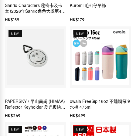
Sanrio Characters 秘密卡及卡
Kuromi 毛公仔吊飾
套（2026年Sanrio角色大獎第4彈
服裝系列）
HK$
159
HK$
179
NEW
NEW
PAPERSKY / 平山昌尚 (HIMAA)
owala FreeSip 16oz 不鏽鋼保冷
Reflector Keyholder 反光板快掛
水樽 475ml
鎖匙扣
HK$
269
HK$
499
NEW
NEW