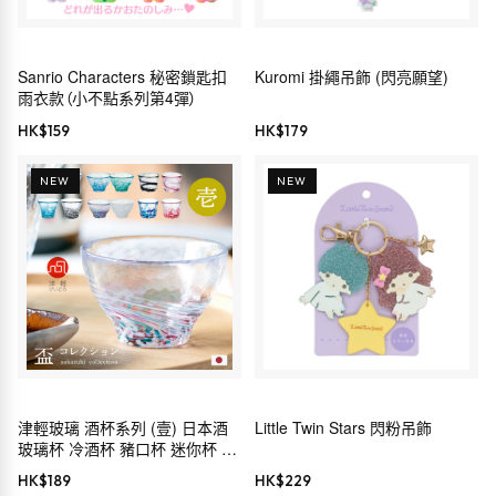
Sanrio Characters 秘密鎖匙扣
Kuromi 掛繩吊飾 (閃亮願望)
雨衣款（小不點系列第4彈）
HK$
159
HK$
179
NEW
NEW
津輕玻璃 酒杯系列 (壹) 日本酒
Little Twin Stars 閃粉吊飾
玻璃杯 冷酒杯 豬口杯 迷你杯 手
工製 日本製
HK$
189
HK$
229