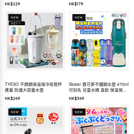
HK$
229
HK$
179
NEW
NEW
TYESO 不銹鋼保溫保冷吸管杯
Skater 寶可夢不鏽鋼水壺 470ml
連蓋 防漏大容量水壺
可刻名 兒童水樽 直飲 保溫保冷
2way
HK$
249
HK$
349
NEW
NEW