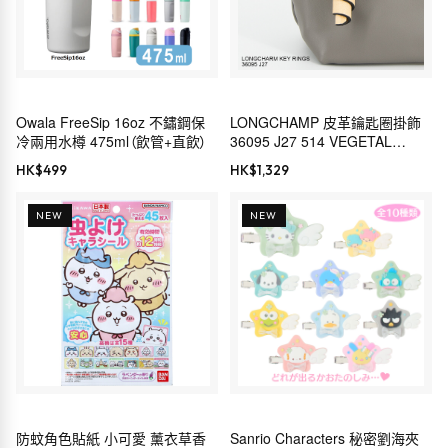
Owala FreeSip 16oz 不鏽鋼保
LONGCHAMP 皮革鑰匙圈掛飾
冷兩用水樽 475ml（飲管+直飲）
36095 J27 514 VEGETAL
[2026AW]
HK$
499
HK$
1,329
NEW
NEW
防蚊角色貼紙 小可愛 薰衣草香
Sanrio Characters 秘密劉海夾