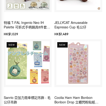
特福 T-FAL Ingenio Neo IH
JELLYCAT Amuseable
Palette 可拆式手柄鍋具8件套裝
Espresso Cup 毛公仔
(薄荷綠/蜜糖米色) L835S8
HK$
1,029
HK$
1,489
L834S8
NEW
NEW
Sanrio 亞加力雨傘標記吊飾 - 毛
Coolia Ham Ham Bonbon
公仔吊飾
Bonbon Drop 立體閃粉貼紙