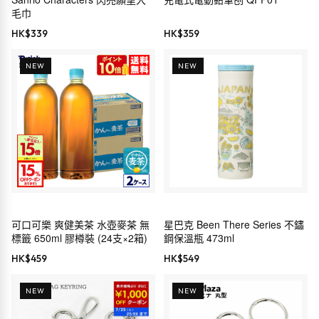
毛巾
HK$
339
HK$
359
NEW
NEW
可口可樂 爽健美茶 水壺麥茶 無
星巴克 Been There Series 不鏽
標籤 650ml 膠樽裝 (24支×2箱)
鋼保溫瓶 473ml
HK$
459
HK$
549
NEW
NEW