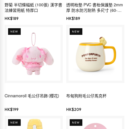
野菊 半切條幅紙 (100張) 漢字書
透明枱墊 PVC 書枱保護墊 2mm
法練習用紙 特厚口
厚 防水防污耐熱 多尺寸 (60-
180cm)
HK$
189
HK$
189
NEW
NEW
Cinnamoroll 毛公仔吊飾（櫻花）
布甸狗附毛公仔馬克杯
HK$
199
HK$
209
NEW
NEW