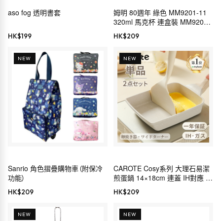
aso fog 透明書套
姆明 80週年 綠色 MM9201-11
320ml 馬克杯 連盒裝 MM9200
80週年 北歐設計 日本製 山加商
HK$
199
HK$
209
店
NEW
NEW
Sanrio 角色摺疊購物車（附保冷
CAROTE Cosy系列 大理石易潔
功能）
煎蛋鍋 14×18cm 連蓋 IH對應 灰
色
HK$
209
HK$
209
NEW
NEW