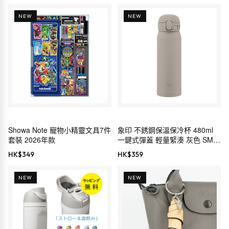
NEW
NEW
Showa Note 寵物小精靈文具7件
象印 不銹鋼保溫保冷杯 480ml
套裝 2026年款
一鍵式彈蓋 輕量緊湊 灰色 SM-
WS48-HM
HK$
349
HK$
359
NEW
NEW