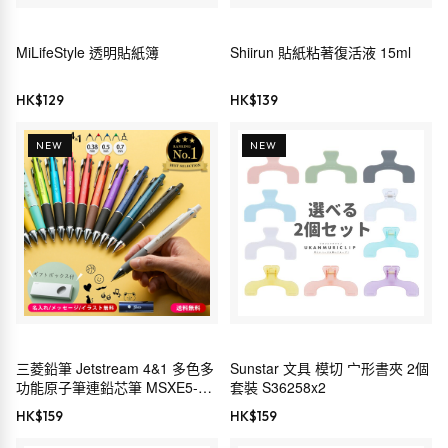
MiLifeStyle 透明貼紙簿
Shiirun 貼紙粘著復活液 15ml
HK$
129
HK$
139
NEW
NEW
三菱鉛筆 Jetstream 4&1 多色多
Sunstar 文具 模切 宀形書夾 2個
功能原子筆連鉛芯筆 MSXE5-
套裝 S36258x2
1000（可選0.5/0.7/0.38mm）
HK$
159
HK$
159