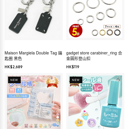
Maison Margiela Double Tag 鑰
gadget store carabiner_ring 合
匙圈 黑色
金圓形登山扣
HK$
2,689
HK$
119
NEW
NEW