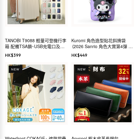
TANOBI T9088 輕量可登機行李
Kuromi 角色造型貼花斜揹袋
箱 配備TSA鎖、USB充電口及杯
（2026 Sanrio 角色大賞第4彈 穿
架
搭系列）
HK$
399
HK$
449
NEW
NEW
Waterfront COKAGE+ 遮熱摺疊
Anycool 栃木皮革長銀包