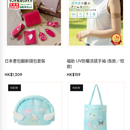
日本書包翻新錢包套裝
福助 UV防曬涼感手袖（長款／短
款）
HK$
1,309
HK$
159
NEW
NEW