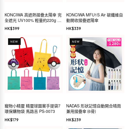
KONCIWA 高遮熱摺疊太陽傘 完
KONCIWA MFU1S Air 碳纖維自
全遮光 UV100% 輕量約220g 形
動開收摺疊遮陽傘
狀記憶 5秒收納 自動開關 晴雨兩
HK$
399
HK$
339
用
NEW
NEW
寵物小精靈 精靈球圖案手提袋7
NADAS 形狀記憶自動開合晴雨
環保購物袋 馬路吉 PS-0073
兼用摺疊傘（6骨）
HK$
179
HK$
239