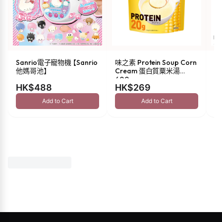
Sanrio電子寵物機 【Sanrio
味之素 Protein Soup Corn
s
他媽哥池】
Cream 蛋白質粟米湯
油 
600g
HK$488
HK$269
H
Add to Cart
Add to Cart