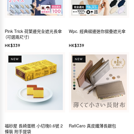
Pink Trick 荷葉邊完全遮光長傘
Wpc. 經典褶邊迷你摺疊遮光傘
（可選兩尺寸）
HK$
339
HK$
339
NEW
NEW
福砂屋 長崎蛋糕 小切塊0.6號 2
RafiCaro 真皮纖薄長銀包
條裝 附手提袋