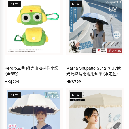
NEW
NEW
Keroro軍曹 附登山扣迷你小袋
Marna Shupatto S512 防UV遮
（全5款）
光隔熱晴雨兩用短傘（限定色）
HK$
229
HK$
799
NEW
NEW