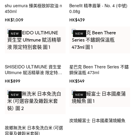
shu uemura 臻美極致卸妝油 n
Benefit 精準眉筆 - No. 4 (中號)
450ml
0.08g
HK$
1,009
HK$
439
NEW
NEW
SHISEIDO ULTIMUNE 資生堂
星巴克 Been There Series 不鏽
Ultimune 賦活精華液 限定特別
鋼保溫瓶 473ml
套裝
HK$
899
HK$
549
NEW
NEW
炭燒鰻富士 日本國產蒲燒鰻魚
故鄉無洗米 日本免洗白米（可選
容量及雜穀米套裝）