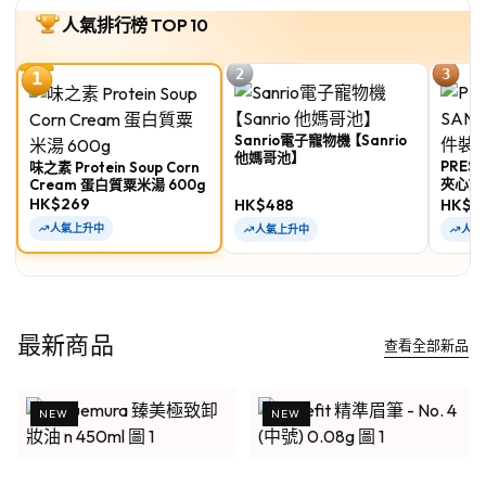
人氣排行榜 TOP 10
2
3
1
Sanrio電子寵物機 【Sanrio
他媽哥池】
PRESS
味之素 Protein Soup Corn
夾心餅乾
Cream 蛋白質粟米湯 600g
HK$269
HK$488
HK$1
人氣上升中
人氣上升中
人氣
最新商品
查看全部新品
NEW
NEW