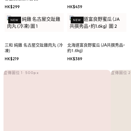
HK$
299
HK$
439
NEW
NEW
三和 純雞 名古屋交趾雞肉丸 (冷
北海道富良野蜜瓜（JA共撰秀品，
凍)
約1.6kg）
HK$
219
HK$
389
宣傳圖位 1 · 500px
宣傳圖位 2 