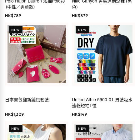
Polo Ralph Lauren 短袖Polo衫
Nike Canyon 男裝運動涼鞋 (黑
（中性／男童款）
色)
HK$
789
HK$
879
NEW
NEW
日本書包翻新錢包套裝
United Athle 5900-01 男裝吸水
速乾短袖T恤
HK$
1,309
HK$
149
NEW
NEW