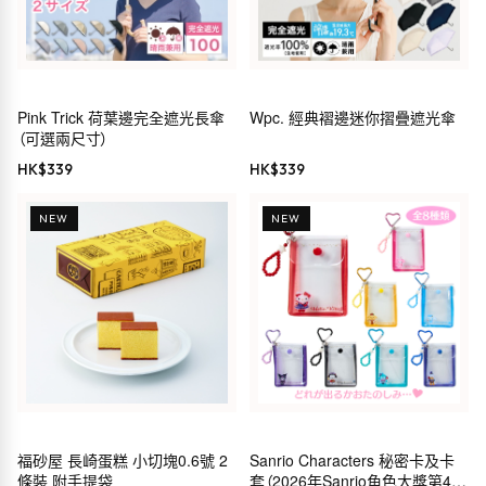
Pink Trick 荷葉邊完全遮光長傘
Wpc. 經典褶邊迷你摺疊遮光傘
（可選兩尺寸）
HK$
339
HK$
339
NEW
NEW
福砂屋 長崎蛋糕 小切塊0.6號 2
Sanrio Characters 秘密卡及卡
條裝 附手提袋
套（2026年Sanrio角色大獎第4彈