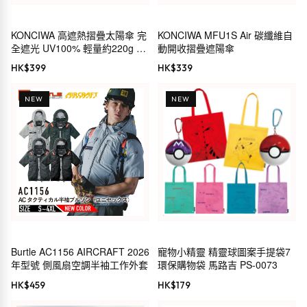
KONCIWA 高遮熱摺疊太陽傘 完
KONCIWA MFU1S Air 碳纖維自
全遮光 UV100% 輕量約220g 形
動開收摺疊遮陽傘
狀記憶 5秒收納 自動開關 晴雨兩
HK$
399
HK$
339
用
NEW
NEW
Burtle AC1156 AIRCRAFT 2026
寵物小精靈 精靈球圖案手提袋7
年型號 側風扇空調半袖工作外套
環保購物袋 馬路吉 PS-0073
HK$
459
HK$
179