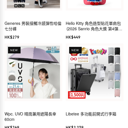
Generes 男裝接觸冷感彈性哈倫
Hello Kitty 角色造型貼花單肩包
七分褲
（2026 Sanrio 角色大獎 第4彈
Sanrio 穿搭系列）
HK$
279
HK$
449
NEW
NEW
Wpc. UVO 晴雨兼用遮陽長傘
Libetee 多功能前開式行李箱
60cm
HK$
749
HK$
2,239