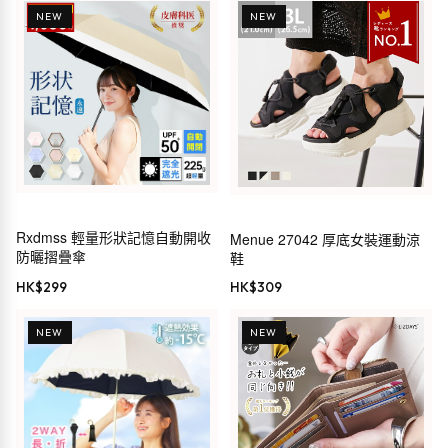
NEW
NEW
Rxdmss 輕量形狀記憶自動開收
Menue 27042 厚底女裝運動涼
防曬摺疊傘
鞋
HK$
299
HK$
309
NEW
NEW