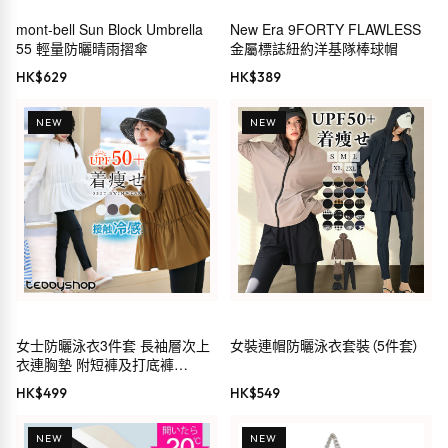
mont-bell Sun Block Umbrella
New Era 9FORTY FLAWLESS
55 輕量防曬晴雨摺傘
金屬標誌紐約洋基隊棒球帽
HK$
629
HK$
389
NEW
NEW
女士防曬泳衣3件套 長袖層次上
女裝連帽防曬泳衣套裝（5件套）
衣連胸墊 附短褲及打底褲
UPF50+
HK$
499
HK$
549
NEW
NEW