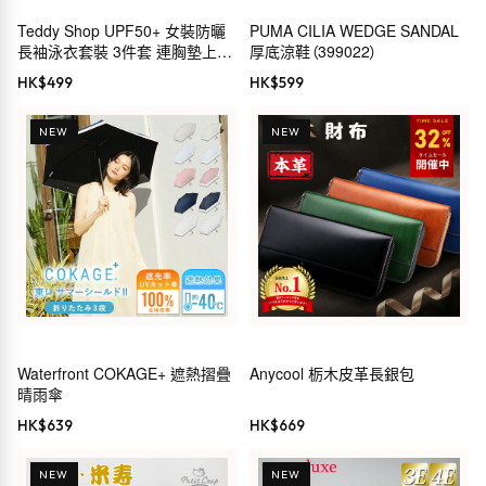
Teddy Shop UPF50+ 女裝防曬
PUMA CILIA WEDGE SANDAL
長袖泳衣套裝 3件套 連胸墊上
厚底涼鞋（399022）
衣、緊身褲及短褲 99%抗UV 小企
HK$
499
HK$
599
領 拇指孔 遮肉顯瘦
NEW
NEW
Waterfront COKAGE+ 遮熱摺疊
Anycool 栃木皮革長銀包
晴雨傘
HK$
639
HK$
669
NEW
NEW