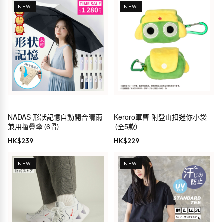
NEW
NEW
NADAS 形狀記憶自動開合晴雨
Keroro軍曹 附登山扣迷你小袋
兼用摺疊傘（6骨）
（全5款）
HK$
239
HK$
229
NEW
NEW