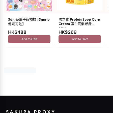
Sanrio電子寵物機 【Sanrio
味之素 Protein Soup Corn
s
他媽哥池】
Cream 蛋白質粟米湯
油 
600g
HK$488
HK$269
H
Add to Cart
Add to Cart
SAKURA PROXY