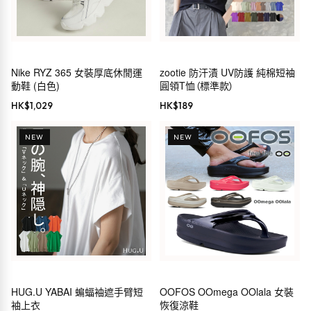
Nike RYZ 365 女裝厚底休閒運
zootie 防汗漬 UV防護 純棉短袖
動鞋 (白色)
圓領T恤（標準款）
HK$
1,029
HK$
189
NEW
NEW
HUG.U YABAI 蝙蝠袖遮手臂短
OOFOS OOmega OOlala 女裝
袖上衣
恢復涼鞋