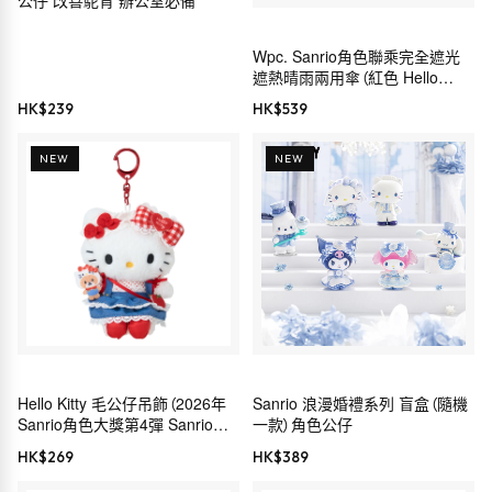
公仔 改善駝背 辦公室必備
Wpc. Sanrio角色聯乘完全遮光
遮熱晴雨兩用傘（紅色 Hello
Kitty）
HK$
239
HK$
539
NEW
NEW
Hello Kitty 毛公仔吊飾（2026年
Sanrio 浪漫婚禮系列 盲盒（隨機
Sanrio角色大獎第4彈 Sanrio穿
一款）角色公仔
搭系列）
HK$
269
HK$
389