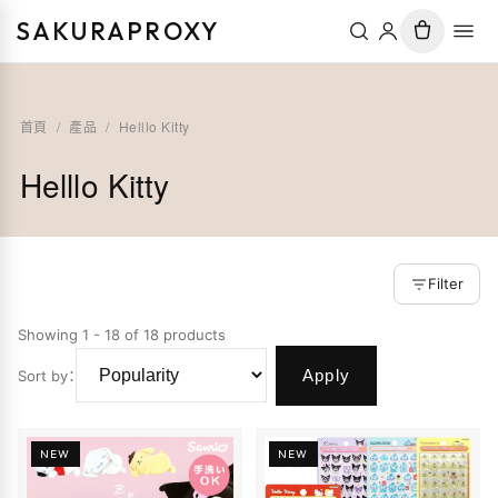
SAKURAPROXY
首頁
/
產品
/
Helllo Kitty
Helllo Kitty
Filter
Showing 1 - 18 of 18 products
Apply
Sort by
：
NEW
NEW