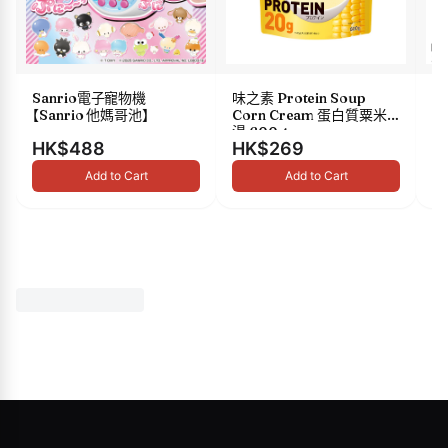
Sanrio電子寵物機
味之素 Protein Soup
s
【Sanrio 他媽哥池】
Corn Cream 蛋白質粟米
油 
湯 600g
HK$488
HK$269
H
Add to Cart
Add to Cart