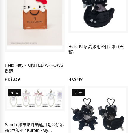
Hello Kitty 高級毛公仔吊飾（天
鵝）
Hello Kitty × UNITED ARROWS
掛飾
HK$
339
HK$
419
NEW
NEW
Sanrio 絲帶珍珠鎖匙扣毛公仔吊
飾（芭蕾風 / Kuromi・My