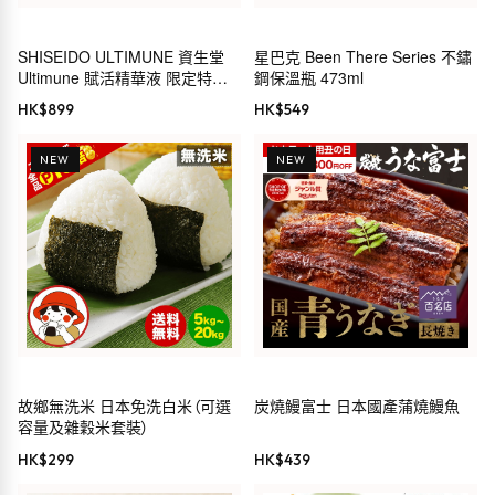
SHISEIDO ULTIMUNE 資生堂
星巴克 Been There Series 不鏽
Ultimune 賦活精華液 限定特別
鋼保溫瓶 473ml
套裝
HK$
899
HK$
549
NEW
NEW
故鄉無洗米 日本免洗白米（可選
炭燒鰻富士 日本國產蒲燒鰻魚
容量及雜穀米套裝）
HK$
299
HK$
439