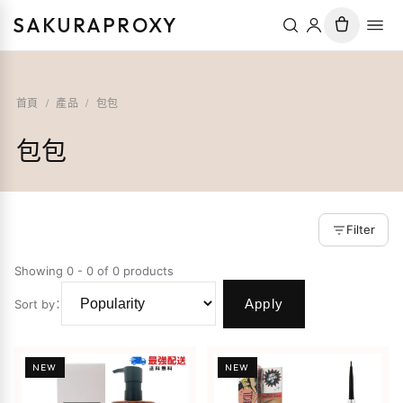
SAKURAPROXY
首頁
/
產品
/
包包
包包
Filter
Showing 0 - 0 of 0 products
Apply
Sort by
：
NEW
NEW