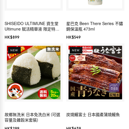
SHISEIDO ULTIMUNE 資生堂
星巴克 Been There Series 不鏽
Ultimune 賦活精華液 限定特別
鋼保溫瓶 473ml
套裝
HK$
899
HK$
549
NEW
NEW
故鄉無洗米 日本免洗白米（可選
炭燒鰻富士 日本國產蒲燒鰻魚
容量及雜穀米套裝）
HK$
299
HK$
439