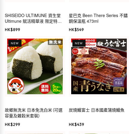
SHISEIDO ULTIMUNE 資生堂
星巴克 Been There Series 不鏽
Ultimune 賦活精華液 限定特別
鋼保溫瓶 473ml
套裝
HK$
899
HK$
549
NEW
NEW
故鄉無洗米 日本免洗白米（可選
炭燒鰻富士 日本國產蒲燒鰻魚
容量及雜穀米套裝）
HK$
299
HK$
439