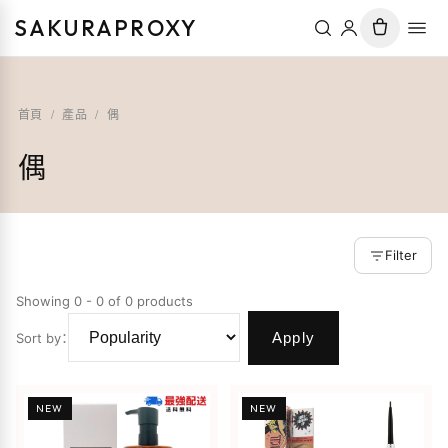
SAKURAPROXY
首頁
/
產品
/
偶
偶
Filter
Showing 0 - 0 of 0 products
Apply
Sort by
：
NEW
NEW