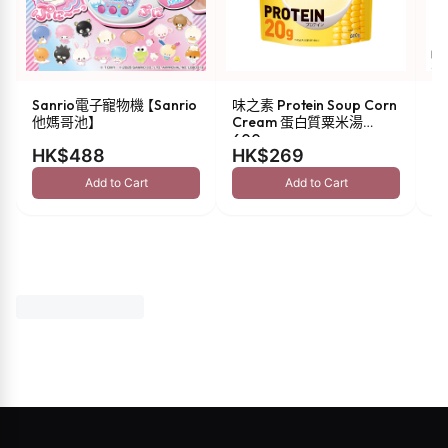
Sanrio電子寵物機 【Sanrio
味之素 Protein Soup Corn
s
他媽哥池】
Cream 蛋白質粟米湯
油 
600g
HK$488
HK$269
H
Add to Cart
Add to Cart