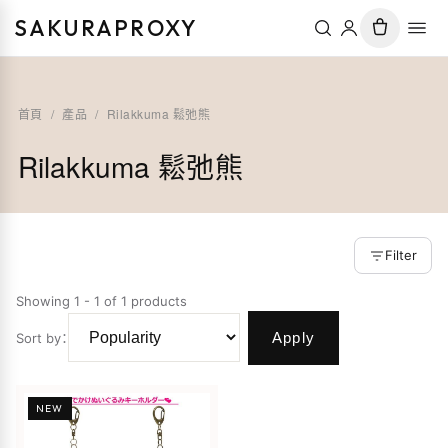
SAKURAPROXY
首頁
/
產品
/
Rilakkuma 鬆弛熊
Rilakkuma 鬆弛熊
Filter
Showing 1 - 1 of 1 products
Apply
Sort by
：
NEW