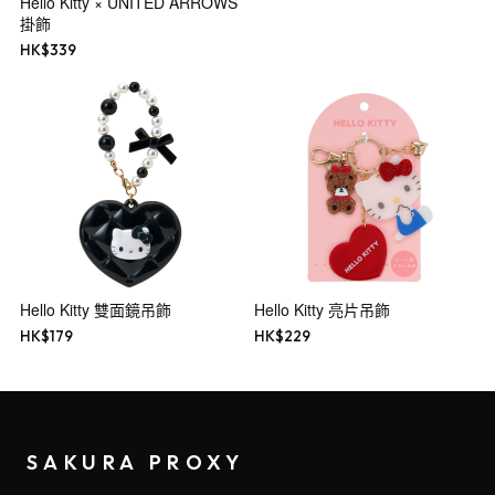
Hello Kitty × UNITED ARROWS
掛飾
HK$
339
Hello Kitty 雙面鏡吊飾
Hello Kitty 亮片吊飾
HK$
179
HK$
229
SAKURA PROXY