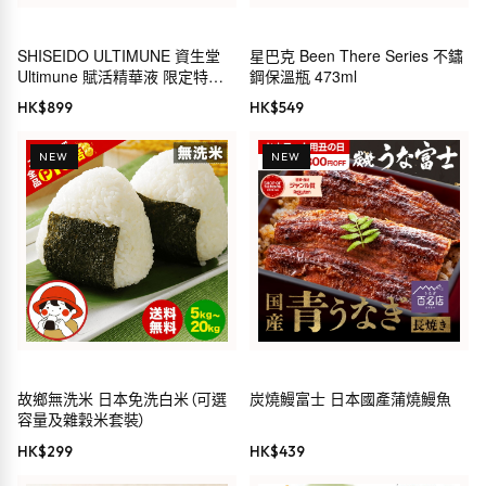
SHISEIDO ULTIMUNE 資生堂
星巴克 Been There Series 不鏽
Ultimune 賦活精華液 限定特別
鋼保溫瓶 473ml
套裝
HK$
899
HK$
549
NEW
NEW
故鄉無洗米 日本免洗白米（可選
炭燒鰻富士 日本國產蒲燒鰻魚
容量及雜穀米套裝）
HK$
299
HK$
439