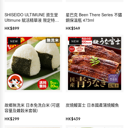
SHISEIDO ULTIMUNE 資生堂
星巴克 Been There Series 不鏽
Ultimune 賦活精華液 限定特別
鋼保溫瓶 473ml
套裝
HK$
899
HK$
549
NEW
NEW
故鄉無洗米 日本免洗白米（可選
炭燒鰻富士 日本國產蒲燒鰻魚
容量及雜穀米套裝）
HK$
299
HK$
439