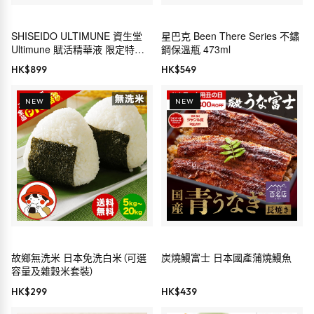
SHISEIDO ULTIMUNE 資生堂
星巴克 Been There Series 不鏽
Ultimune 賦活精華液 限定特別
鋼保溫瓶 473ml
套裝
HK$
899
HK$
549
NEW
NEW
故鄉無洗米 日本免洗白米（可選
炭燒鰻富士 日本國產蒲燒鰻魚
容量及雜穀米套裝）
HK$
299
HK$
439