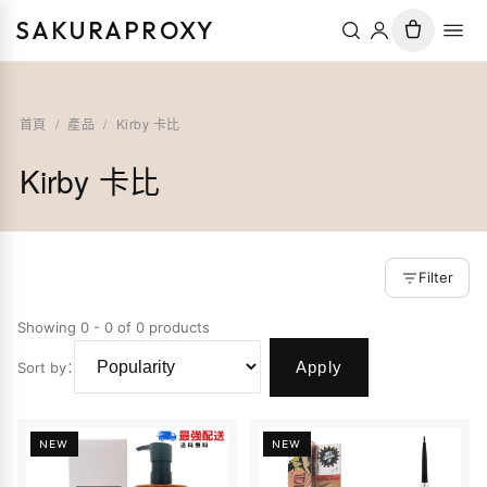
SAKURAPROXY
首頁
/
產品
/
Kirby 卡比
Kirby 卡比
Filter
Showing 0 - 0 of 0 products
Apply
Sort by
：
NEW
NEW