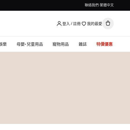
聯絡我們
繁體中文
登入 / 註冊
我的最愛
娛樂
母嬰・兒童用品
寵物用品
雜誌
特價優惠