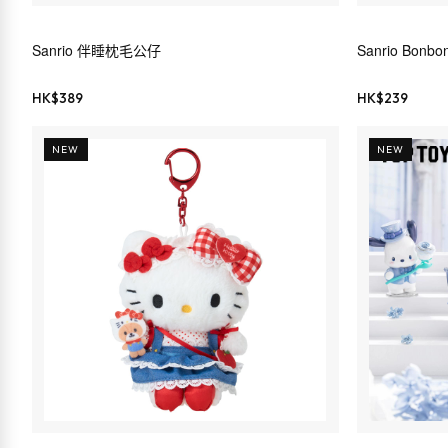
Sanrio 伴睡枕毛公仔
Sanrio Bonbo
HK$
389
HK$
239
NEW
NEW