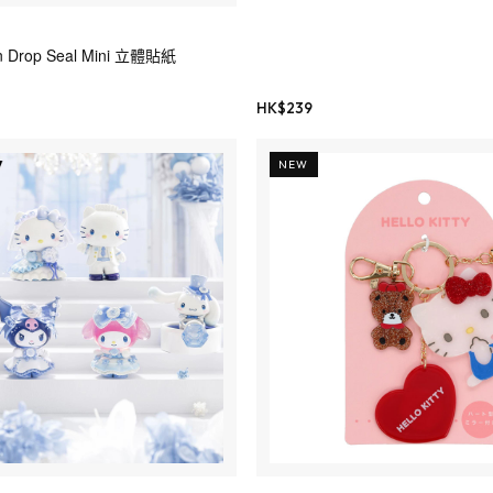
n Drop Seal Mini 立體貼紙
HK$
239
NEW