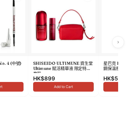
No. 4 (中號)
SHISEIDO ULTIMUNE 資生堂
星巴克 Been The
Ultimune 賦活精華液 限定特別
鋼保溫瓶 473ml
套裝
HK$899
HK$549
rt
Add to Cart
Add to