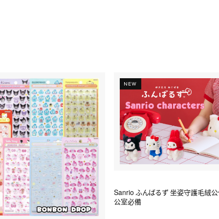
NEW
Sanrio ふんばるず 坐姿守護毛絨
公室必備