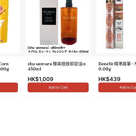
Corn
shu uemura 臻美極致卸妝油 n
Benefit 精準眉筆 - 
00g
450ml
0.08g
HK$1,009
HK$439
Add to Cart
Add to Ca