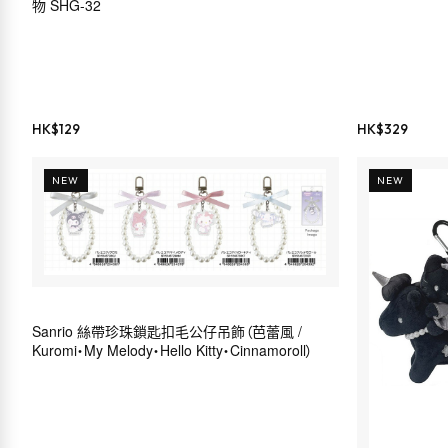
物 SHG-32
HK$
129
HK$
329
NEW
NEW
Sanrio 絲帶珍珠鎖匙扣毛公仔吊飾（芭蕾風 /
Kuromi・My Melody・Hello Kitty・Cinnamoroll）