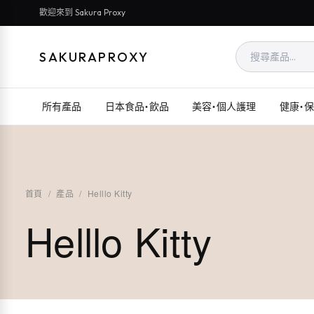
歡迎來到 Sakura Proxy
SAKURAPROXY
所有產品
日本食品・飲品
美容・個人護理
健康・
首頁
/
產品
/
Helllo Kitty
Helllo Kitty