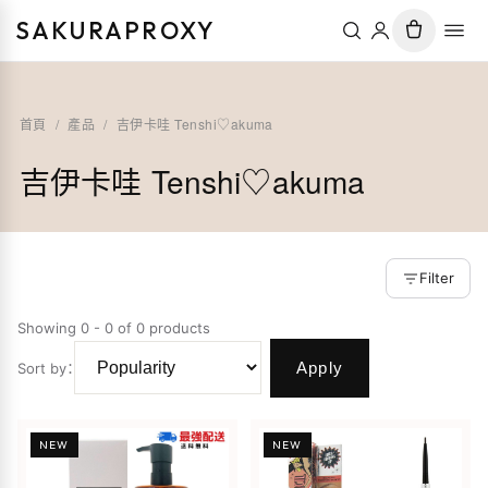
SAKURAPROXY
首頁
/
產品
/
吉伊卡哇 Tenshi♡akuma
吉伊卡哇 Tenshi♡akuma
Filter
Showing 0 - 0 of 0 products
Apply
Sort by
：
NEW
NEW