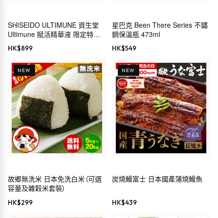
SHISEIDO ULTIMUNE 資生堂
星巴克 Been There Series 不鏽
Ultimune 賦活精華液 限定特別
鋼保溫瓶 473ml
套裝
HK$
899
HK$
549
NEW
NEW
故鄉無洗米 日本免洗白米（可選
炭燒鰻富士 日本國產蒲燒鰻魚
容量及雜穀米套裝）
HK$
299
HK$
439