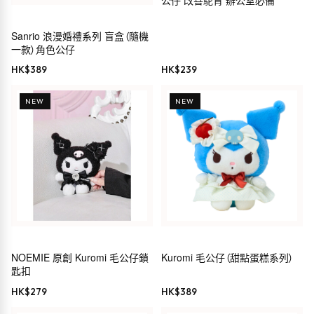
公仔 改善駝背 辦公室必備
Sanrio 浪漫婚禮系列 盲盒（隨機
一款）角色公仔
HK$
389
HK$
239
NEW
NEW
NOEMIE 原創 Kuromi 毛公仔鎖
Kuromi 毛公仔（甜點蛋糕系列）
匙扣
HK$
279
HK$
389