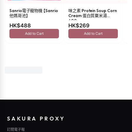
Sanrio電子寵物機 【Sanrio
味之素 Protein Soup Corn
s
他媽哥池】
Cream 蛋白質粟米湯
油 
600g
HK$488
HK$269
H
Add to Cart
Add to Cart
SAKURA PROXY
訂閱電子報