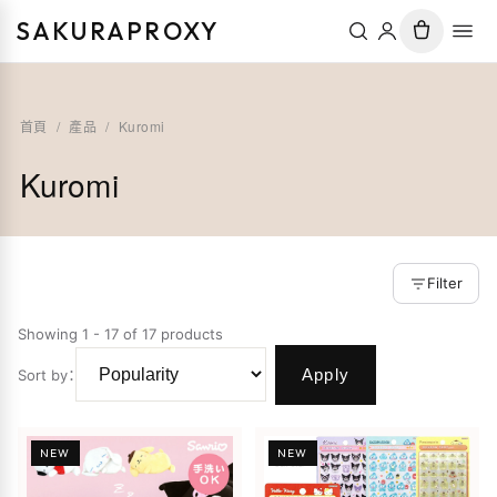
SAKURAPROXY
首頁
/
產品
/
Kuromi
Kuromi
Filter
Showing 1 - 17 of 17 products
Apply
Sort by
：
NEW
NEW