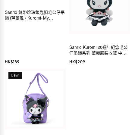
Sanrio 絲帶珍珠鎖匙扣毛公仔吊
飾（芭蕾風 / Kuromi・My
Melody・Hello Kitty・
Cinnamoroll）
Sanrio Kuromi 20週年紀念毛公
仔吊飾系列 華麗服裝收藏 中島
公司 毛公仔鏈 MC
HK$
189
HK$
209
NEW