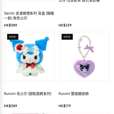
公仔 改善駝背 辦公室必備
Sanrio 浪漫婚禮系列 盲盒（隨機
一款）角色公仔
HK$
389
HK$
239
NEW
NEW
Kuromi 毛公仔（甜點蛋糕系列）
Kuromi 雙面鏡掛飾
HK$
389
HK$
179