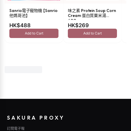
Sanrio電子寵物機 【Sanrio
味之素 Protein Soup Corn
s
他媽哥池】
Cream 蛋白質粟米湯
油 
600g
HK$488
HK$269
H
Add to Cart
Add to Cart
SAKURA PROXY
訂閱電子報