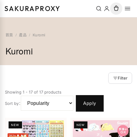
SAKURAPROXY
首頁
/
產品
/
Kuromi
Kuromi
Filter
Showing 1 - 17 of 17 products
Apply
Sort by
：
NEW
NEW