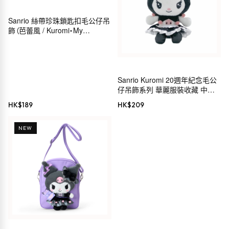
Sanrio 絲帶珍珠鎖匙扣毛公仔吊
飾（芭蕾風 / Kuromi・My
Melody・Hello Kitty・
Cinnamoroll）
Sanrio Kuromi 20週年紀念毛公
仔吊飾系列 華麗服裝收藏 中島
公司 毛公仔鏈 MC
HK$
189
HK$
209
NEW