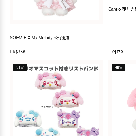
Sanrio 亞
NOEMIE X My Melody 公仔匙扣
HK$
268
HK$
139
NEW
NEW