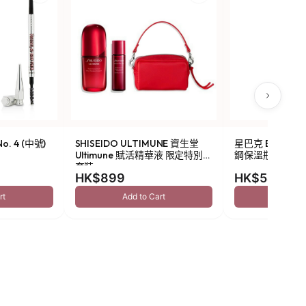
o. 4 (中號)
SHISEIDO ULTIMUNE 資生堂
星巴克 Been Ther
Ultimune 賦活精華液 限定特別
鋼保溫瓶 473ml
套裝
HK$899
HK$549
rt
Add to Cart
Add to