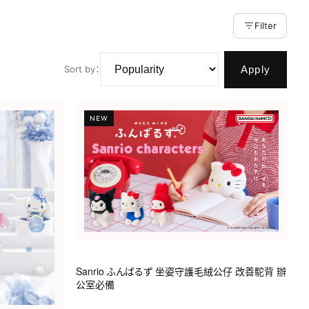
Filter
Apply
Sort by
：
NEW
Sanrio ふんばるず 坐姿守護毛絨公仔 改善駝背 辦
公室必備