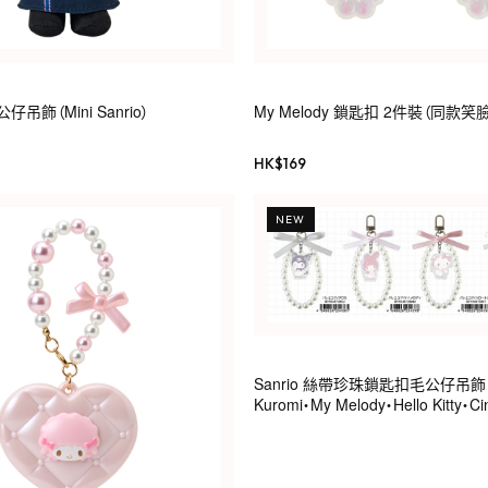
公仔吊飾（Mini Sanrio）
My Melody 鎖匙扣 2件裝（同款笑
HK$
169
NEW
Sanrio 絲帶珍珠鎖匙扣毛公仔吊飾
Kuromi・My Melody・Hello Kitty・Ci