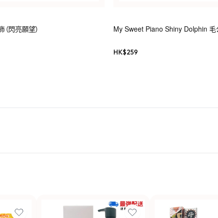
 吊飾（閃亮願望）
My Sweet Piano Shiny Dolphi
HK$
259