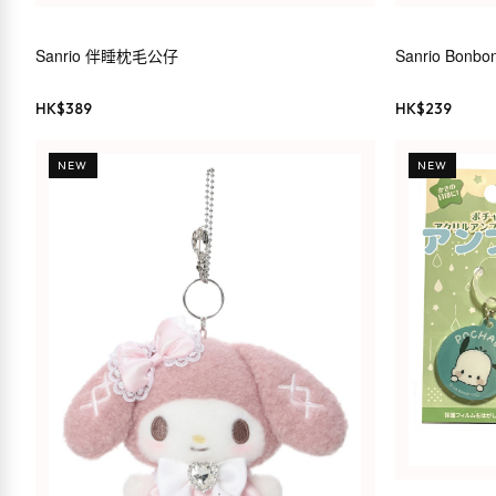
Sanrio 伴睡枕毛公仔
Sanrio Bonbo
HK$
389
HK$
239
NEW
NEW