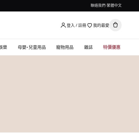
聯絡我們
繁體中文
登入 / 註冊
我的最愛
娛樂
母嬰・兒童用品
寵物用品
雜誌
特價優惠