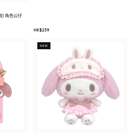
一款）角色公仔
HK$
239
NEW