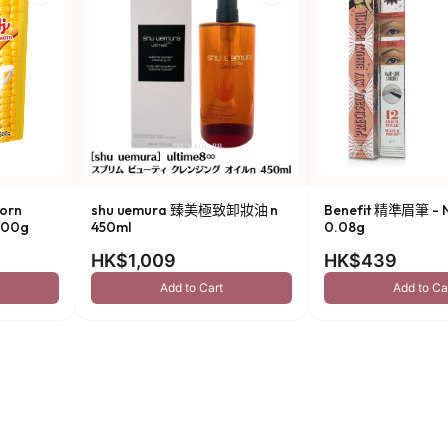
orn
shu uemura 臻美極致卸妝油 n
Benefit 精準眉筆 - N
00g
450ml
0.08g
HK$1,009
HK$439
Add to Cart
Add to Ca