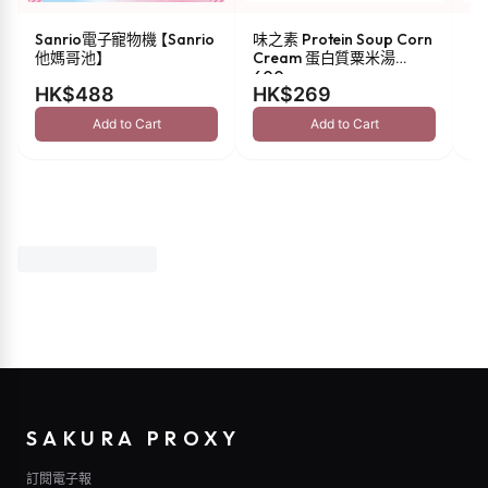
Sanrio電子寵物機 【Sanrio
味之素 Protein Soup Corn
s
他媽哥池】
Cream 蛋白質粟米湯
油 
600g
HK$488
HK$269
H
Add to Cart
Add to Cart
SAKURA PROXY
訂閱電子報