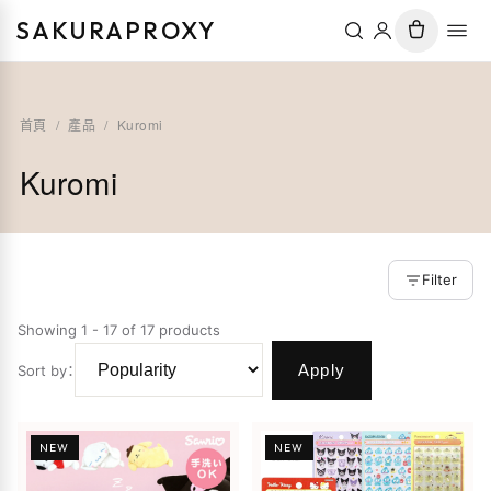
SAKURAPROXY
首頁
/
產品
/
Kuromi
Kuromi
Filter
Showing 1 - 17 of 17 products
Apply
Sort by
：
NEW
NEW