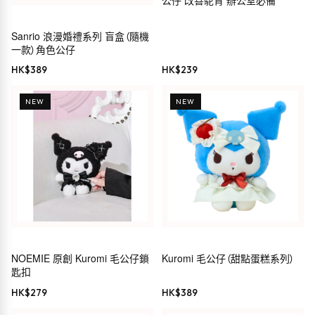
公仔 改善駝背 辦公室必備
Sanrio 浪漫婚禮系列 盲盒（隨機
一款）角色公仔
HK$
389
HK$
239
NEW
NEW
NOEMIE 原創 Kuromi 毛公仔鎖
Kuromi 毛公仔（甜點蛋糕系列）
匙扣
HK$
279
HK$
389