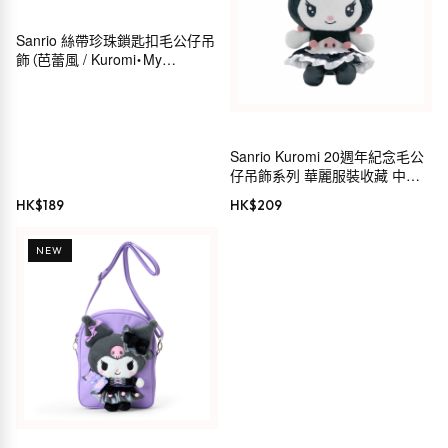
Sanrio 絲帶珍珠鎖匙扣毛公仔吊
飾（芭蕾風 / Kuromi・My
Melody・Hello Kitty・
Cinnamoroll）
Sanrio Kuromi 20週年紀念毛公
仔吊飾系列 華麗服裝收藏 中島
公司 毛公仔鏈 MC
HK$
189
HK$
209
NEW