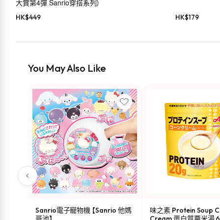
大賞第4彈 Sanrio穿搭系列）
HK$
449
HK$
179
You May Also Like
Sanrio電子寵物機 【Sanrio 他媽
味之素 Protein Soup C
哥池】
Cream 蛋白質粟米湯 6