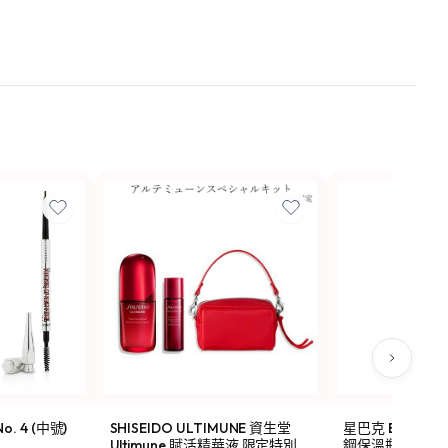
o. 4 (中號)
SHISEIDO ULTIMUNE 資生堂
星巴克 Been Ther
Ultimune 賦活精華液 限定特別
鋼保溫瓶 473ml