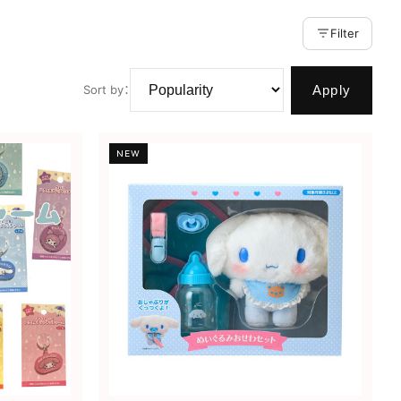
Filter
Apply
Sort by
：
NEW