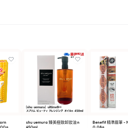
orn
shu uemura 臻美極致卸妝油 n
Benefit 精準眉筆 - N
00g
450ml
0.08g