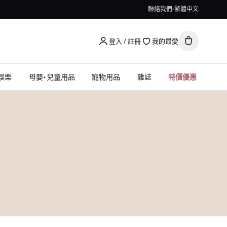
聯絡我們
繁體中文
登入 / 註冊
我的最愛
娛樂
母嬰・兒童用品
寵物用品
雜誌
特價優惠