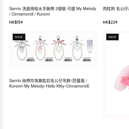
Sanrio 洗面用吸水手腕帶 2個裝 可選 My Melody
肉桂狗 毛公仔吊飾（
/ Cinnamoroll / Kuromi
HK$
159
HK$
229
NEW
NEW
Sanrio 絲帶珍珠鎖匙扣毛公仔吊飾（芭蕾風 /
Kuromi・My Melody・Hello Kitty・Cinnamoroll）