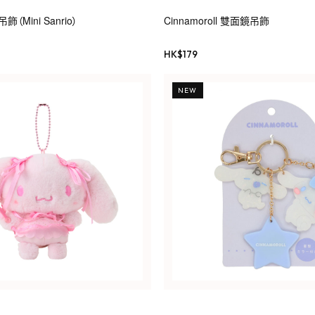
Mini Sanrio）
Cinnamoroll 雙面鏡吊飾
HK$
179
NEW