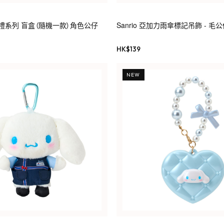
漫婚禮系列 盲盒（隨機一款）角色公仔
Sanrio 亞加力雨傘標記吊飾 - 毛
HK$
139
NEW